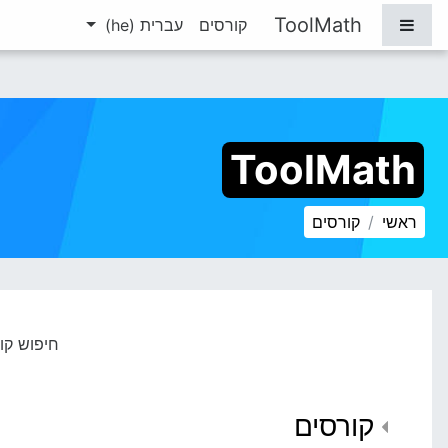
ילוג לתוכן הראשי
ToolMath
חלון סקירה צדדי
קורסים
עברית ‎(he)‎
ToolMath
ראשי
קורסים
חיפוש קו
קורסים