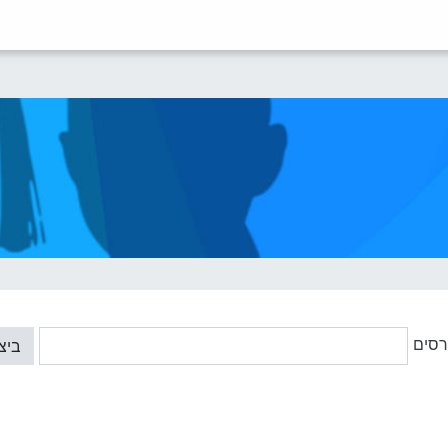
רסים
ביצ